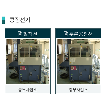
콩정선기
팥정선
푸른콩정선
중부사업소
중부사업소