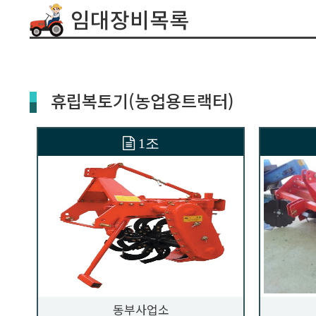
임대장비목록
휴립복토기(농업용트랙터)
1조
동부사업소