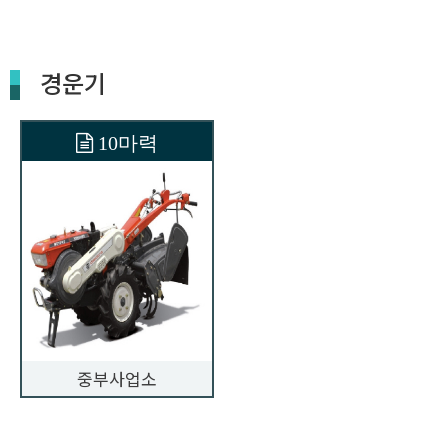
경운기
10마력
중부사업소