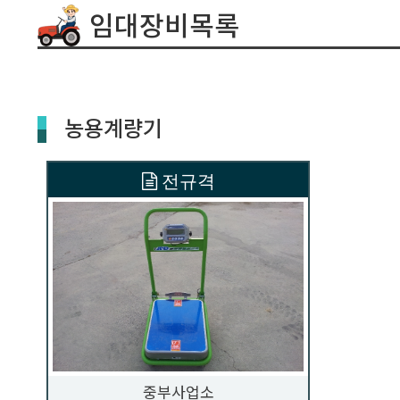
임대장비목록
농용계량기
전규격
중부사업소