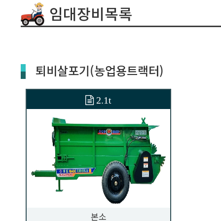
임대장비목록
퇴비살포기(농업용트랙터)
2.1t
본소