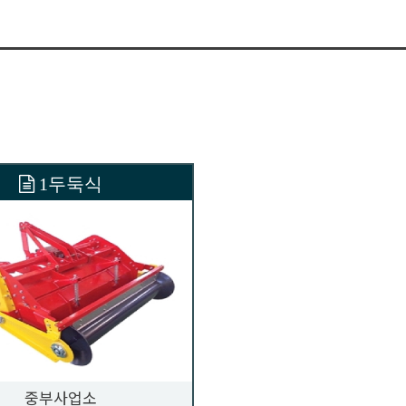
1두둑식
중부사업소