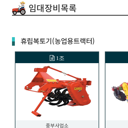
임대장비목록
휴립복토기(농업용트랙터)
1조
중부사업소