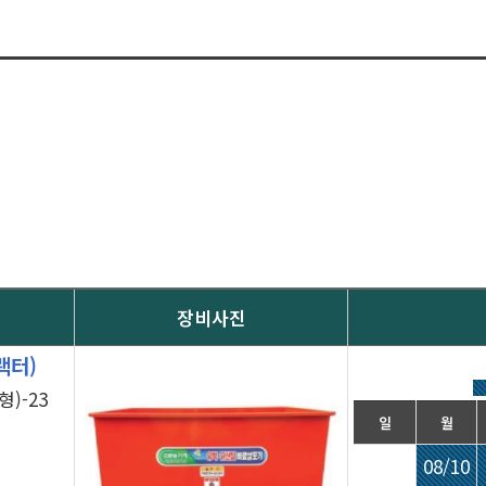
장비사진
랙터)
)-23
일
월
08/10