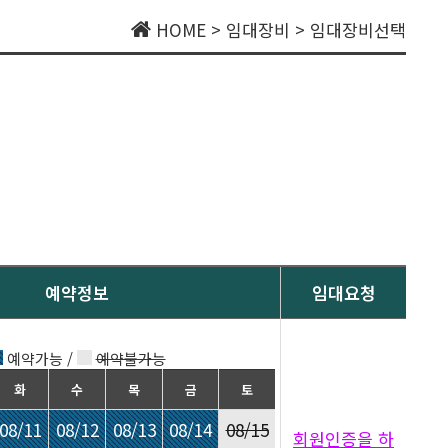
HOME > 임대장비 > 임대장비선택
예약정보
임대요청
예약가능 /
예약불가능
화
수
목
금
토
08/11
08/12
08/13
08/14
08/15
회원인증을 하