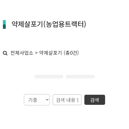
약제살포기(농업용트랙터)
전체사업소 > 약제살포기 (총0건)
검색